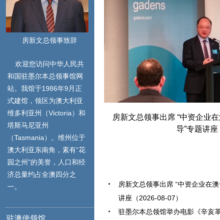
房新文总领事致辞
欢迎您访问中华人民共
和国驻墨尔本总领事馆网
站。我馆于1986年9月正
式建馆，领区为澳大利亚
维多利亚州（Victoria）和
习近平会见泰国
2026年度平安留学座谈会
房新文总领事出席 “中资企业
塔斯马尼亚州
导”专题讲座
（Tasmania）。维州位于
澳大利亚东南角，素有“花
园之州”的美誉，人口和经
济总量约占全澳四分之
房新文总领事出席 “中资企业在
一。
讲座（2026-08-07）
驻墨尔本总领馆举办电影《辛亥
驻澳使领馆