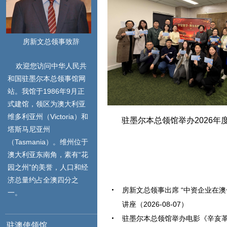
房新文总领事致辞
欢迎您访问中华人民共
和国驻墨尔本总领事馆网
站。我馆于1986年9月正
式建馆，领区为澳大利亚
维多利亚州（Victoria）和
联合国秘书长古特雷斯
习近平会见柬埔寨
区留学生观看国产影片《给阿
驻墨尔本总领馆举办2026年
塔斯马尼亚州
的情书》
（Tasmania）。维州位于
澳大利亚东南角，素有“花
园之州”的美誉，人口和经
济总量约占全澳四分之
房新文总领事出席 “中资企业在
一。
讲座（2026-08-07）
驻墨尔本总领馆举办电影《辛亥
驻澳使领馆