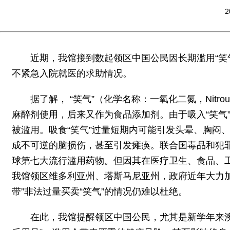
2
近期，我馆接到数起领区中国公民因长期滥用“笑
不紧急入院就医的求助情况。
据了解， “笑气”（化学名称：一氧化二氮，Nitr
麻醉剂使用，后来又作为食品添加剂。由于吸入“笑气
被滥用。吸食“笑气”过量短期内可能引发头晕、胸闷
成不可逆的脑损伤，甚至引发瘫痪。联合国毒品和犯罪问
球第七大流行滥用药物。但因其在医疗卫生、食品、
我馆领区维多利亚州、塔斯马尼亚州，政府近年大力加
带”非法过量买卖“笑气”的情况仍难以杜绝。
在此，我馆提醒领区中国公民，尤其是新学年来澳