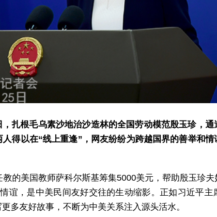
日，扎根毛乌素沙地治沙造林的全国劳动模范殷玉珍，通
两人得以在“线上重逢”，网友纷纷为跨越国界的善举和
任教的美国教师萨科尔斯基筹集5000美元，帮助殷玉珍
国情谊，是中美民间友好交往的生动缩影。正如习近平主
写更多友好故事，不断为中美关系注入源头活水。