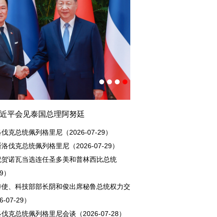
近平会见泰国总理阿努廷
习近平同斯洛伐
克总统佩列格里尼（2026-07-29）
伐克总统佩列格里尼（2026-07-29）
举办电影《辛亥革命》小型招待会及
祝贺诺瓦当选连任圣多美和普林西比总统
观影活动
29）
特使、科技部部长阴和俊出席秘鲁总统权力交
-07-29）
伐克总统佩列格里尼会谈（2026-07-28）