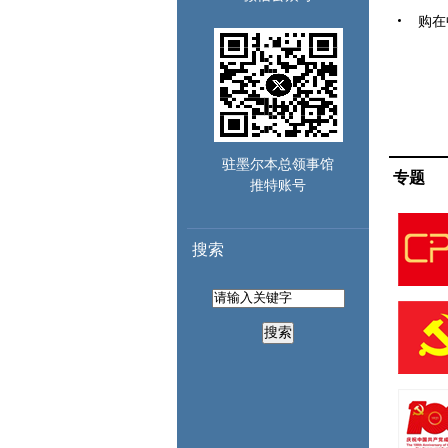
购在中
驻墨尔本总领事馆
专题
推特账号
搜索
搜索