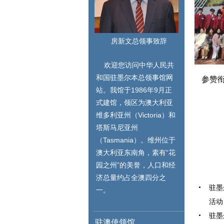
房新文总领事致辞
欢迎您访问中华人民共
和国驻墨尔本总领事馆网
参赞
站。我馆于1986年9月正
式建馆，领区为澳大利亚
维多利亚州（Victoria）和
习近平会见联合国秘书长古特雷斯
阿
驻墨尔本总领馆举办2026年度平安留学座谈会
塔斯马尼亚州
（Tasmania）。维州位于
澳大利亚东南角，素有“花
园之州”的美誉，人口和经
济总量约占全澳四分之
驻墨
一。
活动（
驻墨
驻澳使领馆