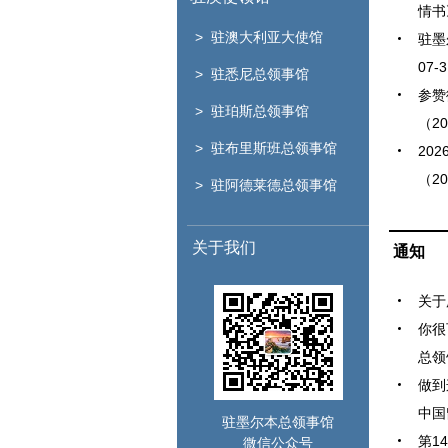
情书》
> 驻澳大利亚大使馆
驻墨
07-
> 驻悉尼总领事馆
参赞
> 驻珀斯总领事馆
（20
> 驻布里斯班总领事馆
20
（20
> 驻阿德莱德总领事馆
关于我们
通知
关于
你很
总领
做到
中国
驻墨尔本总领事馆
第1
微信公众号