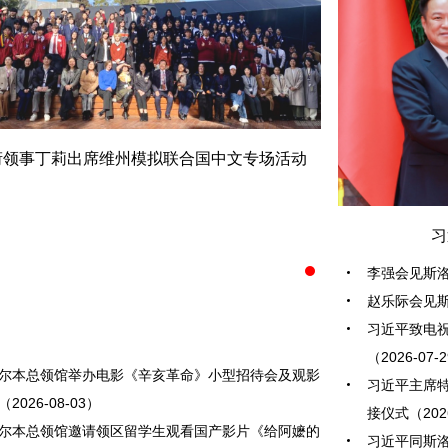
衔领事丁莉出席维州模拟联合国中文专场活动
习
习近平会见柬埔寨首相洪玛奈
李强会见斯洛伐
赵乐际会见斯洛
驻墨尔本总领馆
习近平致电
（2026-07-
尔本总领馆举办电影《辛亥革命》小型招待会及观影
习近平主席
2026-08-03）
接仪式（2026
尔本总领馆邀请领区留学生观看国产影片《给阿嬷的
习近平同斯洛